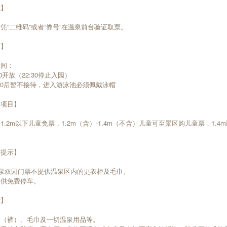
式】
凭“二维码”或者“券号”在温泉前台验证取票。
间】
时间：
3:30开放（22:30停止入园）
:30后暂不接待，进入游泳池必须佩戴泳帽
餐项目】
1.2m以下儿童免票，1.2m（含）-1.4m（不含）儿童可至景区购儿童票，1.4
。
务提示】
泉双园门票不提供温泉区内的更衣柜及毛巾。
提供免费停车。
示】
衣（裤）、毛巾及一切温泉用品等。