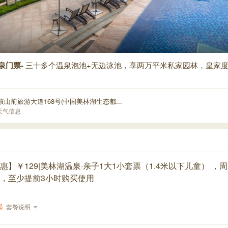
泉门票-
三十多个温泉泡池+无边泳池，享两万平米私家园林，皇家
镇山前旅游大道168号(中国美林湖生态都...
天气信息
惠】￥129|美林湖温泉·亲子1大1小套票（1.4米以下儿童） ，
，至少提前3小时购买使用
起
套餐说明