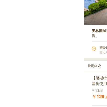
美林湖温
风。
狮岭
暂无
暑期狂欢
【暑期特
差价使用
不可取消
￥
129