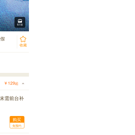
61张
度假
收藏
￥
129
起
周末需前台补
购买
免预约