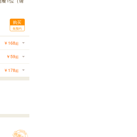
晚餐1位（请
购买
免预约
￥
168
起
￥
59
起
￥
178
起