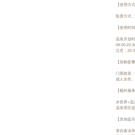
【使用方
取票方式：
【使用时
温泉开放
09:00-2
注意：22
【加购套
门票政策：
成人全价
【额外服
水世界+温
温泉景区
【其他提
请自备泳