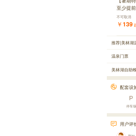
【暑期特
至少提前
不可取消
￥
139
推荐|美林湖
温泉门票
美林湖自助
配套设
停车
用户评
郭**