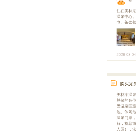
Lv. 0
住在美林湖
温泉中心。
巾、茶饮
2026-03-04
购买须
美林湖温
尊敬的各
因温泉区
池、休闲
温泉门票
解，祝您游玩
入园），法定