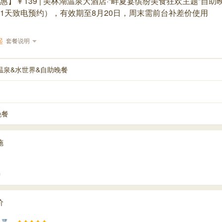
惠】￥139 | 美林湖温泉大酒店·“畔夏宴缤纷美食狂欢主题”自助
1天致电预约），有效期至8月20日，周末需前台补差价使用
起
套餐说明
温泉&水世界&自助晚餐
晚餐
施
场
价