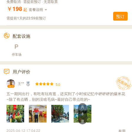
免费取消 · 需提前预订 · 无需取票
￥
198
起
套餐说明
预订
需提前1天的23:59前预订
配套设施
停车场
用户评价
王**
5.0
Lv. 0
五一期间出行，有吃有玩有逛，还买到了小时候记忆中砰砰砰的爆米花
~除了有点晒，别的没啥毛病~最好自己带点吃的~
共
8
张
2025-04-12 17:04:22
有用