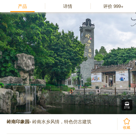
产品
详情
评价
999+
27张
岭南印象园-
岭南水乡风情，特色仿古建筑
收藏