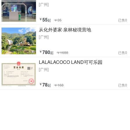
[广州]
￥
55
起
￥35
已售0
从化外婆家·泉林秘境营地
[广州]
￥
780
起
￥1688
已售0
LALALACOCO LAND可可乐园
[广州]
￥
78
起
￥168
已售0