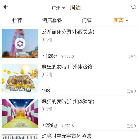
周边
广州
推荐
酒店套餐
门票
距离
反弹蹦床公园(小西关店)
[广州]
￥
128
起
￥153.6
已售1
疯狂的麦咭·广州体验馆
[广州]
198
已售0
疯狂的麦咭(广州体验馆)
[广州]
￥
228
起
￥273.6
已售0
幻境时空元宇宙体验馆