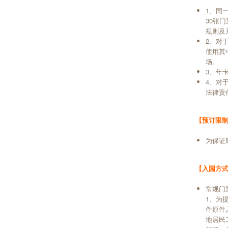
1、同
30张
规则及
2、对
使用其
场。
3、年
4、对
法律责
【预订限
为保证
【入园方
常规门
1、为
件原件
地居民