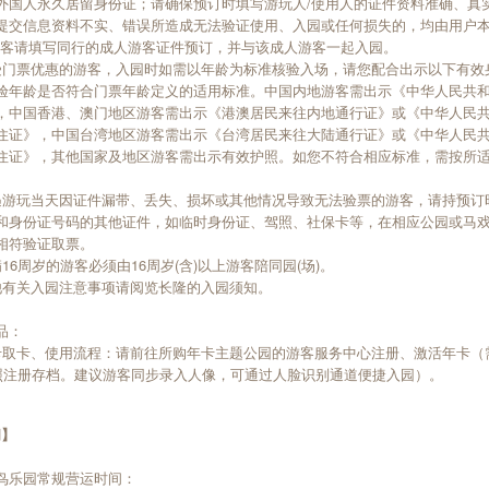
外国人永久居留身份证；请确保预订时填写游玩人/使用人的证件资料准确、真
提交信息资料不实、错误所造成无法验证使用、入园或任何损失的，均由用户
游客请填写同行的成人游客证件预订，并与该成人游客一起入园。
受门票优惠的游客，入园时如需以年龄为标准核验入场，请您配合出示以下有效
验年龄是否符合门票年龄定义的适用标准。中国内地游客需出示《中华人民共
，中国香港、澳门地区游客需出示《港澳居民来往内地通行证》或《中华人民
住证》，中国台湾地区游客需出示《台湾居民来往大陆通行证》或《中华人民
住证》，其他国家及地区游客需出示有效护照。如您不符合相应标准，需按所
遇游玩当天因证件漏带、丢失、损坏或其他情况导致无法验票的游客，请持预订
和身份证号码的其他证件，如临时身份证、驾照、社保卡等，在相应公园或马
相符验证取票。
16周岁的游客必须由16周岁(含)以上游客陪同园(场)。
他有关入园注意事项请阅览长隆的入园须知。
品：
卡取卡、使用流程：请前往所购年卡主题公园的游客服务中心注册、激活年卡（
照注册存档。建议游客同步录入人像，可通过人脸识别通道便捷入园）。
间】
鸟乐园常规营运时间：