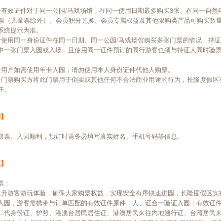
一有效证件对于同一公园/马戏场馆，在同一使用日期最多购买3张、在同一自然
门票（儿童票除外）。会员积分兑换、会员专属权益及其他限购类产品可购买数
系统提示为准。
于使用同一身份证件在同一日期、同一公园/马戏场馆购买多张门票的情况，持
中一张门票入园或入场，且使用同一证件预订的同行游客也须与持证人同时验
卡用户如需使用年卡入园，请勿使用本人身份证件代他人购票。
于门票购买方将此门票用于倒卖或其他任何不合法商业用途的行为，长隆度假区
任。
制】
取票、入园顺利，预订时请务必填写真实姓名、手机号码等信息。
式】
票：
提升游客游玩体验，确保大家购票权益，实现安全有序快速进园，长隆度假区实
入园，游客需携带与订单匹配的有效证件原件，人、证合一验证入园；有效证
二代身份证、护照、港澳台居民居住证、港澳居民来往内地通行证、台湾居民