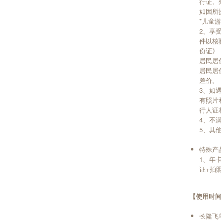
行证、
如因所
*儿童
2、享
件以核
份证》
居民居
居民居
差价。
3、如
有照片
行人证
4、不满
5、其
特殊产
1、年
证+拍
【使用时
长隆飞