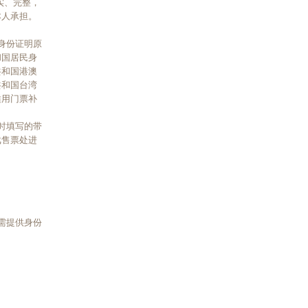
实、完整，
本人承担。
身份证明原
和国居民身
共和国港澳
共和国台湾
适用门票补
时填写的带
戏售票处进
需提供身份