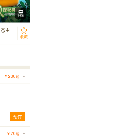
19张
生态主
收藏
￥
200
起
预订
￥
70
起