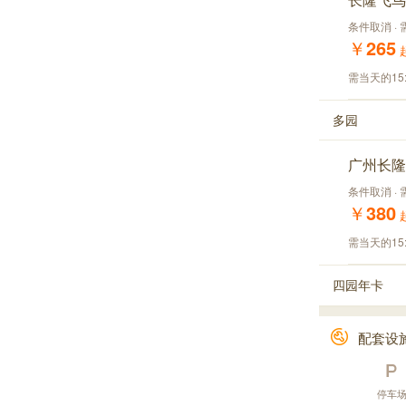
条件取消 ·
￥
265
需当天的15
多园
广州长隆
条件取消 · 
￥
380
需当天的15
四园年卡
配套设
停车