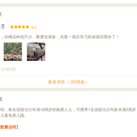
价
5.0
富，珍稀品种也不少，数量也很多，光看一场百鸟飞歌就值回票价了！
 01:02:55
更多评价（ 2058条）
知
明：每名游园当日年满18周岁的购票人士，可携带1名游园当日年龄未满3周岁
米的儿童免票入园。
买数量说明】