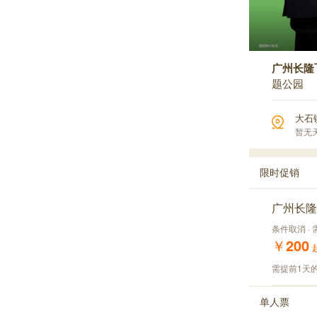
广州长隆
题公园
大石
暂无
限时促销
广州长隆
条件取消 ·
￥
200
需提前1天的
单人票