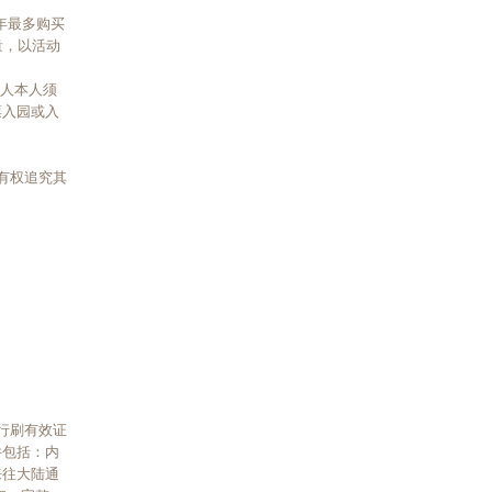
年最多购买
量，以活动
证人本人须
票入园或入
有权追究其
行刷有效证
件包括：内
来往大陆通