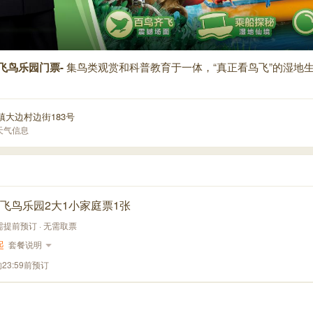
飞鸟乐园门票-
集鸟类观赏和科普教育于一体，“真正看鸟飞”的湿地
镇大边村边街183号
天气信息
飞鸟乐园2大1小家庭票1张
 需提前预订 · 无需取票
起
套餐说明
23:59前预订