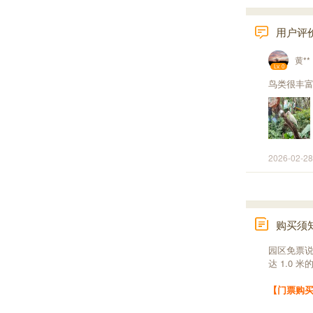
用户评
黄**
Lv. 0
鸟类很丰
2026-02-28
购买须
园区免票说
达 1.0 
【门票购