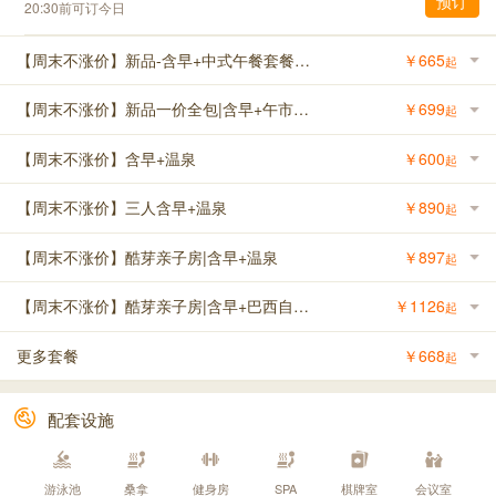
预订
20:30前可订今日
【周末不涨价】新品-含早+中式午餐套餐+温泉
￥
665
起
【周末不涨价】新品一价全包|含早+午市茶点+巴西自助晚餐+温泉
￥
699
起
【周末不涨价】含早+温泉
￥
600
起
【周末不涨价】三人含早+温泉
￥
890
起
【周末不涨价】酷芽亲子房|含早+温泉
￥
897
起
【周末不涨价】酷芽亲子房|含早+巴西自助晚餐+温泉
￥
1126
起
更多套餐
￥
668
起
配套设施
游泳池
桑拿
健身房
SPA
棋牌室
会议室