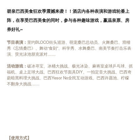
碧泉巴西美食狂欢季震撼来袭！！酒店内各种表演和游戏轮番上
阵，在享受巴西美食的同时，参与各种趣味游戏，赢温泉票、房
券好礼~
节目表演：
里约BLOCO街头巡游、萌宠桑巴总动员、火舞桑巴、滑稽
秀《忘情桑巴》、舞动“食刻”、科学秀、水舞桑巴、南美节奏打击乐表
演、荧光泳池朋克派对……
活动游戏：
破冰寻宝、冰桶大挑战、极光冰染、麻将室桌球乒乓球、抓
福机、桌上足球大战、巴西狂欢节面具DIY、一拍定音大挑战、巴西奇
葩暗黑料理大挑战、巴西Yesor No全民互动游戏、巴西许愿池、柠檬
不翻身大挑战……
【使用方式】