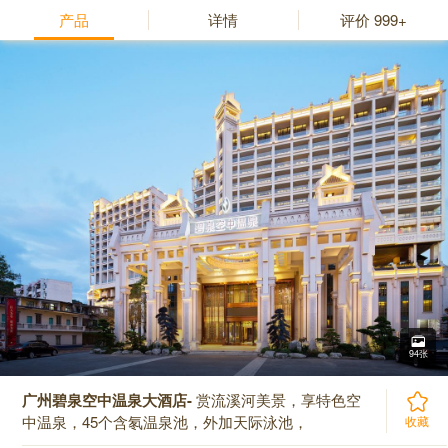
产品
详情
评价
999+
94张
广州碧泉空中温泉大酒店-
赏流溪河美景，享特色空
中温泉，45个含氡温泉池，外加天际泳池，
收藏