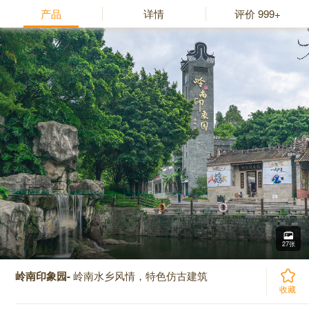
产品
详情
评价
999+
27张
岭南印象园-
岭南水乡风情，特色仿古建筑
收藏