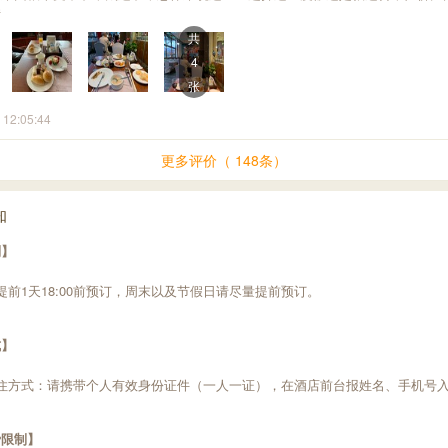
错
共
4
张
 12:05:44
更多评价（ 148条）
知
制】
提前1天18:00前预订，周末以及节假日请尽量提前预订。
式】
住方式：请携带个人有效身份证件（一人一证），在酒店前台报姓名、手机号
费限制】