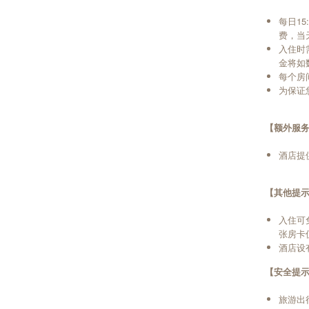
每日1
费，当天
入住时
金将如
每个房
为保证
【额外服
酒店提
【其他提
入住可
张房卡
酒店设
【安全提
旅游出