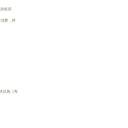
将加收房
它消费，押
康体设施（每