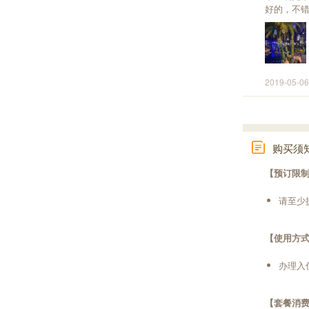
好的，不
2019-05-06
购买须
【预订限
请至少
【使用方
办理入
【套餐消