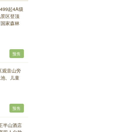
99起4A级
风景区登顶
亩国家森林
预售
区观音山旁
泳池、儿童
预售
正半山酒店