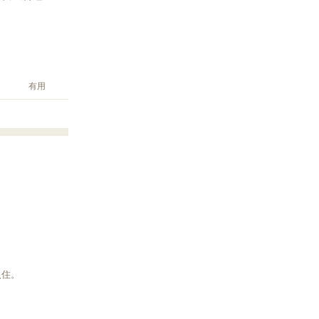
有用
入住。