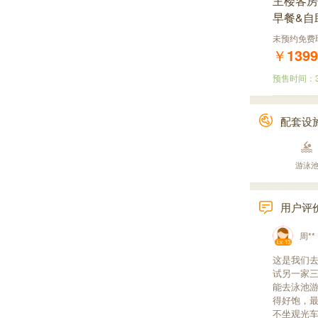
主楼客房
早餐&自
未预约免费
￥
1399
预售时间：
配套设
游泳
用户评
周**
Lv. 13
这是我们
试另一家
能去泳池
得好饱，
不坐观光