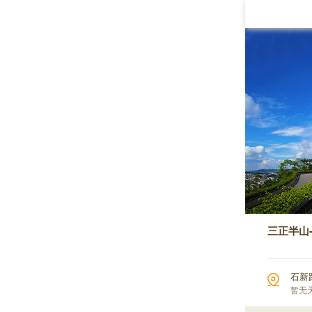
三正半山
石新
暂无