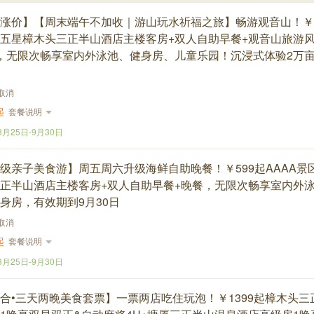
涨价】【周末端午不加收｜游山玩水祈福之旅】畅游观音山！￥4
五星樟木头三正半山酒店主楼客房+双人自助早餐+观音山旅游
，无限次畅享室内外泳池、健身房、儿童乐园！沉浸式体验2万
取消
起
套餐说明
3月25日
-
9月30日
级亲子美食游】周五周六升级海鲜自助晚餐！￥599起AAAA景
正半山酒店主楼客房+双人自助早餐+晚餐，无限次畅享室内外
身房，有效期到9月30日
取消
起
套餐说明
3月25日
-
9月30日
合•三天两晚美食套票】一票两店吃住玩泡！￥1399起樟木头三