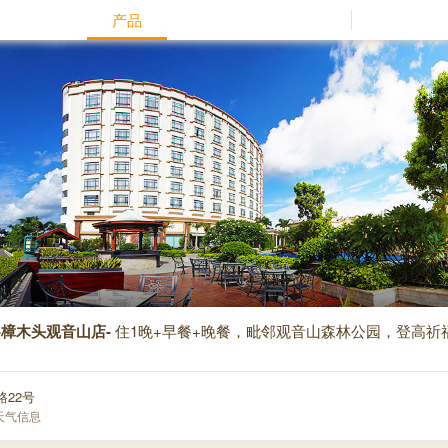
产品
-樟木头观音山店-
住1晚+早餐+晚餐，毗邻观音山森林公园，登高祈
路22号
天气信息