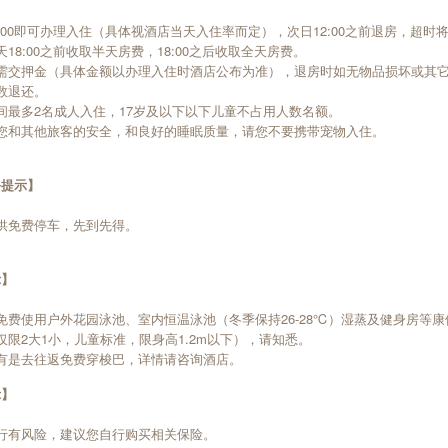
5:00即可办理入住（具体视酒店当天入住率而定），次日12:00之前退房，超时
18:00之前收取半天房费，18:00之后收取全天房费。
需交押金（具体金额以办理入住时酒店公布为准），退房时如无物品损坏或其
数退还。
间最多2名成人入住，17岁及以下以下儿童不占用人数名额。
您和其他旅客的安全，和良好的睡眠质量，请您不要携带宠物入住。
务提示】
供免费停车，先到先得。
示】
免费使用户外花园泳池、室内恒温泳池（冬季保持26-28℃）湿蒸及健身房等
仅限2大1小，儿童标准，限身高1.2m以下），请知悉。
有是去往返免费穿梭巴，详情请咨询酒店。
示】
行有风险，建议您自行购买相关保险。