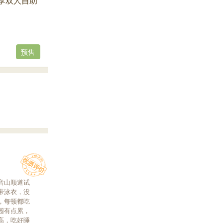
享双人自助
预售
音山顺道试
带泳衣，没
，每顿都吃
园有点累，
高，吃好睡