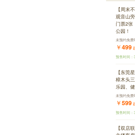
【周末不
观音山旁
门票2张
公园！
未预约免费
￥
499
预售时间：
【东莞星
樟木头三
乐园、健
未预约免费
￥
599
预售时间：
【双店联