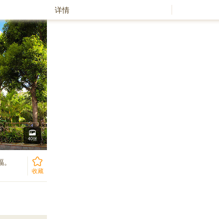
详情
40张
福。
收藏