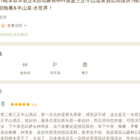
1晚享双早双正&自动麻将4H+塘厦三正半山温泉酒店高级房1晚
助晚餐&半山泉·水世界！
取消
起
套餐说明
3月25日
-
9月30日
施
池
健身房
停车场
餐厅
价
5.0
去第二家三正半山酒店，第一次去的是桥头那家，感觉还不错，这次趁五一去观
三正半山酒店，挺好的，服务态度比桥头那一家还好，而且房间也舒服，可惜没
游泳，下午茶也比桥头种类多，这个套餐还是很划算的，有下午茶，晚餐，早餐
最喜欢晚餐，种类多，喜欢吃那里的甜品蛋糕，夜景也不错，就是观音山森林公
车来回根本受不了，太远了，总体来说这五一选择这里度假还是很适合，性价比