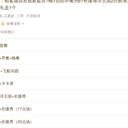
：鲸鲨烟花景观家庭房1晚+自助早餐3份+长隆海洋王国2日标准
礼盒1个
大床+儿童床 · 三早 · 不可取消
起
套餐说明
:30前预订
小套餐
+早餐+晚餐
国+飞船乐园
+卡卡虎
海洋王国+长隆秀
+长隆秀（17点场）
+长隆秀（20点场）