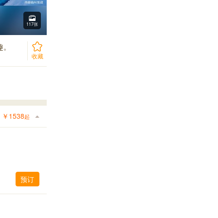
117张
趣。
收藏
￥
1538
起
预订