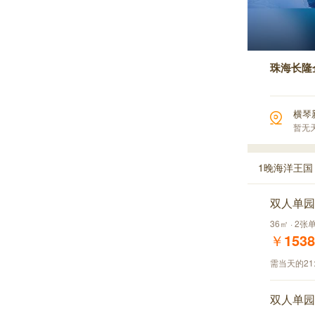
珠海长隆
横琴
暂无
1晚海洋王国
双人单园
36㎡ · 2张
￥
1538
需当天的21
双人单园